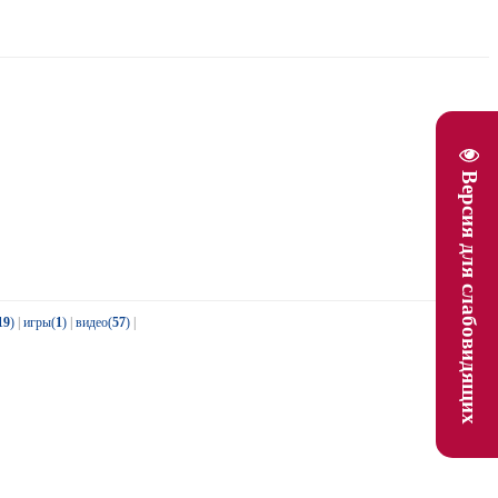
Версия для слабовидящих
19
)
|
игры(
1
)
|
видео(
57
)
|