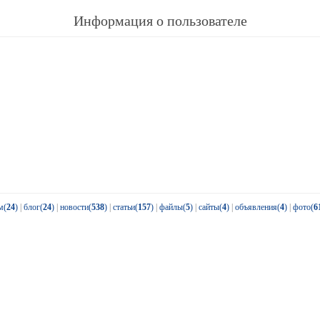
Информация о пользователе
м(
24
)
|
блог(
24
)
|
новости(
538
)
|
статьи(
157
)
|
файлы(
5
)
|
сайты(
4
)
|
объявления(
4
)
|
фото(
6