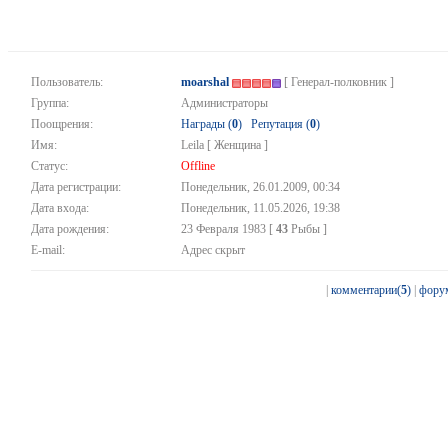
Пользователь:
moarshal
[ Генерал-полковник ]
Группа:
Администраторы
Поощрения:
Награды (
0
)
Репутация (
0
)
Имя:
Leila [ Женщина ]
Статус:
Offline
Дата регистрации:
Понедельник, 26.01.2009, 00:34
Дата входа:
Понедельник, 11.05.2026, 19:38
Дата рождения:
23 Февраля 1983 [
43
Рыбы ]
E-mail:
Адрес скрыт
|
комментарии(
5
)
|
фору