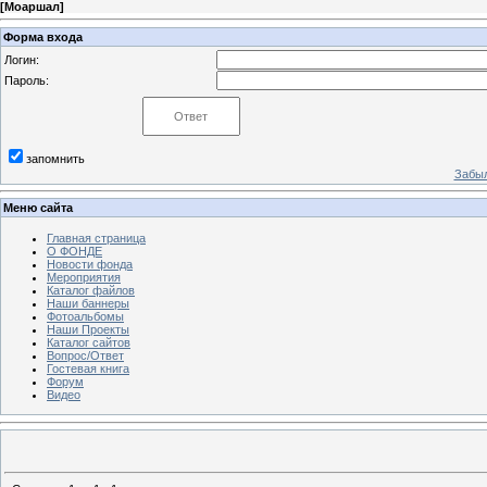
[
Моаршал
]
Форма входа
Логин:
Пароль:
запомнить
Забыл
Меню сайта
Главная страница
О ФОНДЕ
Новости фонда
Мероприятия
Каталог файлов
Наши баннеры
Фотоальбомы
Наши Проекты
Каталог сайтов
Вопрос/Ответ
Гостевая книга
Форум
Видео