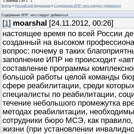
Страница
1
из
1
1
Форум
»
Российской Федерации
»
Содержание ИПР: чего следует добиваться
Содержание ИПР: чего следует добиваться
[
1
]
moarshal
[24.11.2012, 00:26]
настоящее время по всей России д
созданный на высоком профессиона
вопрос: почему в таких благоприят
заполнение ИПР не происходит «авт
составление программы комплексно
большой работы целой команды бю
сфере реабилитации, среди которых
специалисты по реабилитации, социа
течение небольшого промежутка вре
методах реабилитации, необходимых
сотрудники бюро МСЭ, как правило,
жизни (при установлении инвалидн