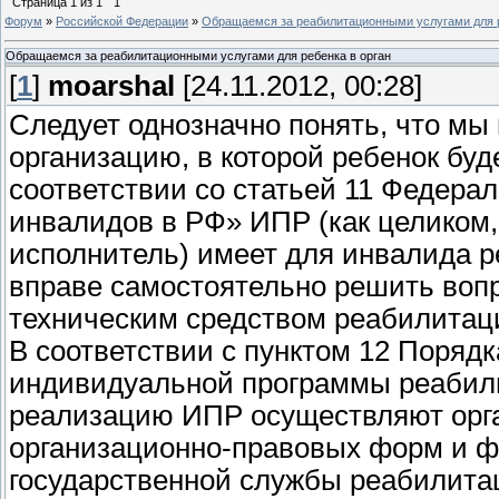
Страница
1
из
1
1
Форум
»
Российской Федерации
»
Обращаемся за реабилитационными услугами для р
Обращаемся за реабилитационными услугами для ребенка в орган
[
1
]
moarshal
[24.11.2012, 00:28]
Следует однозначно понять, что м
организацию, в которой ребенок буд
соответствии со статьей 11 Федера
инвалидов в РФ» ИПР (как целиком, 
исполнитель) имеет для инвалида р
вправе самостоятельно решить вопр
техническим средством реабилитац
В соответствии с пунктом 12 Поряд
индивидуальной программы реабили
реализацию ИПР осуществляют орга
организационно-правовых форм и ф
государственной службы реабилита