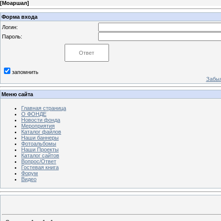
[
Моаршал
]
Форма входа
Логин:
Пароль:
запомнить
Забыл
Меню сайта
Главная страница
О ФОНДЕ
Новости фонда
Мероприятия
Каталог файлов
Наши баннеры
Фотоальбомы
Наши Проекты
Каталог сайтов
Вопрос/Ответ
Гостевая книга
Форум
Видео