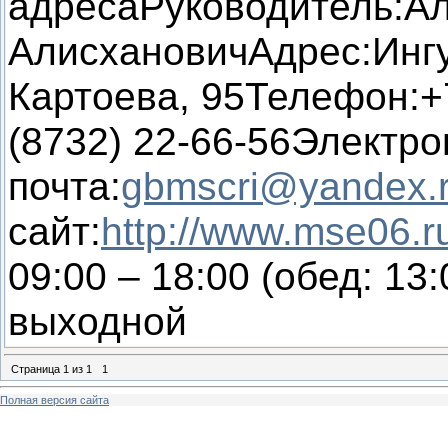
адресаРуководитель:А
АлисхановичАдрес:Ингуш
Картоева, 95Телефон:+7
(8732) 22-66-56Электр
почта:
gbmscri@yandex.
сайт:
http://www.mse06.r
09:00 – 18:00 (обед: 13:
выходной
Страница
1
из
1
1
Полная версия сайта