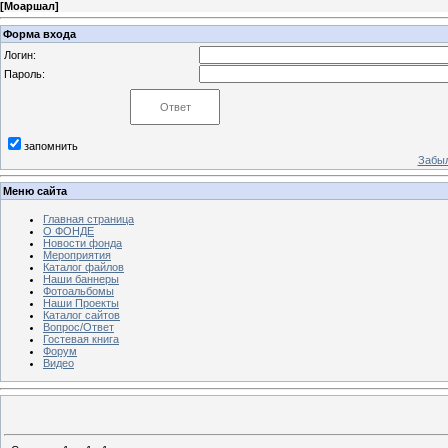
[
Моаршал
]
Форма входа
Логин:
Пароль:
запомнить
Забыл
Меню сайта
Главная страница
О ФОНДЕ
Новости фонда
Мероприятия
Каталог файлов
Наши баннеры
Фотоальбомы
Наши Проекты
Каталог сайтов
Вопрос/Ответ
Гостевая книга
Форум
Видео