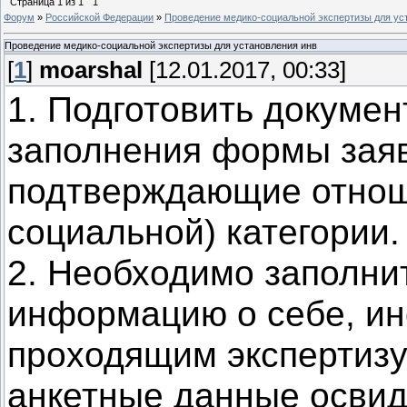
Страница
1
из
1
1
Форум
»
Российской Федерации
»
Проведение медико-социальной экспертизы для ус
Проведение медико-социальной экспертизы для установления инв
[
1
]
moarshal
[12.01.2017, 00:33]
1. Подготовить докуме
заполнения формы заяв
подтверждающие отнош
социальной) категории.
2. Необходимо заполнит
информацию о себе, и
проходящим экспертизу,
анкетные данные освид