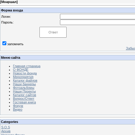
[
Моаршал
]
Форма входа
Логин:
Пароль:
запомнить
Забыл
Меню сайта
Главная страница
О ФОНДЕ
Новости фонда
Мероприятия
Каталог файлов
Наши баннеры
Фотоальбомы
Наши Проекты
Каталог сайтов
Вопрос/Ответ
Гостевая книга
Форум
Видео
Categories
S.O.S
Архив
Новости Фонда