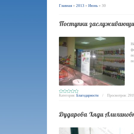
Главная
»
2013
»
Июнь
»
30
Поступки заслуживающи
Н
ф
п
п
Категория:
Благодарности
Просмотров:
291
Дударова Хяди Алихановн