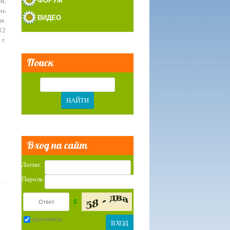
ФОРУМ
й,
чь
ВИДЕО
я.
12
г.
Поиск
Вход на сайт
Логин:
Пароль:
запомнить