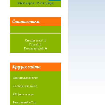
Забыл пароль
|
Регистрация
Статистика
Онлайн всего:
1
Гостей:
1
Пользователей:
0
Друзья сайта
Официальный блог
Сообщество uCoz
FAQ по системе
База знаний uCoz