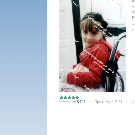
Я
ж
Д
Г
г
т
Категория:
S.O.S
Просмотров:
2161
До