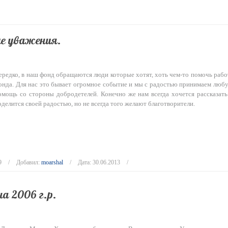
е уважения.
ередко, в наш фонд обращаются люди которые хотят, хоть чем-то помочь рабо
онда. Для нас это бывает огромное событие и мы с радостью принимаем люб
омощь со стороны добродетелей. Конечно же нам всегда хочется рассказать
оделится своей радостью, но не всегда того желают благотворители.
9
Добавил:
moarshal
Дата:
30.06.2013
а 2006 г.р.