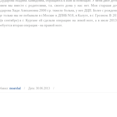
 Дударова Мадина Хамидовна, обращаюсь к Вам за помощью. У меня двое дете
ивем мы вместе с родителями, т.к. своего дома у нас нет. Моя старшая до
ударова Хяди Алихановна 2006 г.р. тяжело больна, у нее ДЦП. Более с рождени
де только мы не побывали в г.Москве в ДПНБ N18, в Калуге, в г. Грозном. В 20
. (в сентябре) в г. Кургане ей сделали операцию на левой ноге, а в июле 2013 
ребуется вторая операция - на правой ноге.
бавил:
moarshal
Дата:
30.06.2013